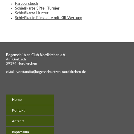
Parcoursbuch
Schießkarte 3Pfeil Turnier
Schießkarte Hunter
Schießkarte Rückseite mit Kill-Wertung
Bogenschützen Club Nordkirchen e.V.
Am Gorbach
59394 Nordkirchen
eMail: vorstand(at)bogenschuetzen-nordkirchen.de
Navigation
Home
überspringen
Kontakt
Anfahrt
Impressum