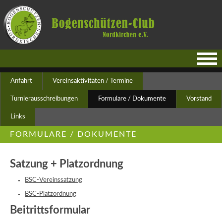
Navigation
Anfahrt
Vereinsaktivitäten / Termine
überspringen
Turnierausschreibungen
Formulare / Dokumente
Vorstand
Links
FORMULARE / DOKUMENTE
Satzung + Platzordnung
BSC-Vereinssatzung
BSC-Platzordnung
Beitrittsformular